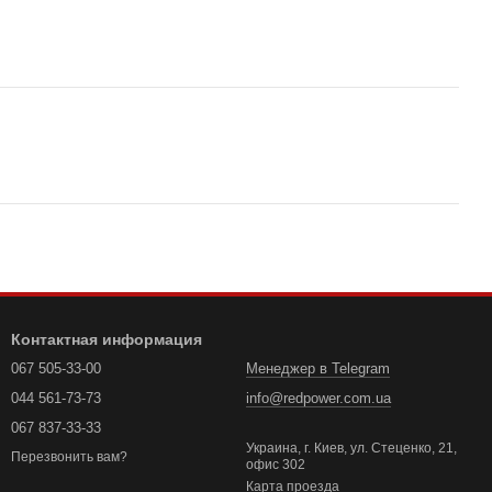
Контактная информация
067 505-33-00
Менеджер в Telegram
044 561-73-73
info@redpower.com.ua
067 837-33-33
Украина, г. Киев, ул. Стеценко, 21,
Перезвонить вам?
офис 302
Карта проезда