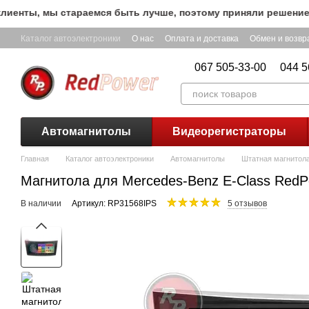
Перейти к основному контенту
нты, мы стараемся быть лучше, поэтому приняли решение ост
Каталог автоэлектроники
О нас
Оплата и доставка
Обмен и возвр
067 505-33-00
044 5
Автомагнитолы
Видеорегистраторы
Главная
Каталог автоэлектроники
Автомагнитолы
Штатная магнитола
Магнитола для Mercedes-Benz E-Class RedP
В наличии
Артикул: RP31568IPS
5 отзывов