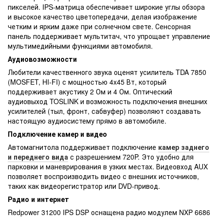
пикселей. IPS-матрица обеспечивает широкие углы обзора
и высокое качество цветопередачи, делая изображение
четким и ярким даже при солнечном свете. Сенсорная
панель поддерживает мультитач, что упрощает управление
мультимедийными функциями автомобиля.
Аудиовозможности
Любители качественного звука оценят усилитель TDA 7850
(MOSFET, HI-FI) с мощностью 4x45 Вт, который
поддерживает акустику 2 Ом и 4 Ом. Оптический
аудиовыход TOSLINK и возможность подключения внешних
усилителей (тыл, фронт, сабвуфер) позволяют создавать
настоящую аудиосистему прямо в автомобиле.
Подключение камер и видео
Автомагнитола поддерживает подключение
камер заднего
и переднего вида
с разрешением 720P. Это удобно для
парковки и маневрирования в узких местах. Видеовход AUX
позволяет воспроизводить видео с внешних источников,
таких как видеорегистратор или DVD-привод.
Радио и интернет
Redpower 31200 IPS DSP оснащена радио модулем NXP 6686