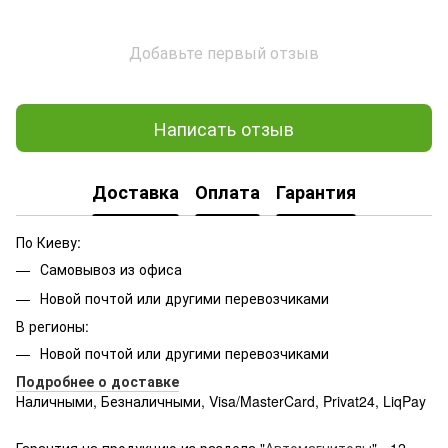
Добавьте первый отзыв
Написать отзыв
Доставка
Оплата
Гарантия
По Киеву:
Самовывоз из офиса
Новой почтой или другими перевозчиками
В регионы:
Новой почтой или другими перевозчиками
Подробнее о доставке
Наличными, Безналичными, Visa/MasterCard, Privat24, LiqPay
Подробнее:
http://rozetka.com.ua/samsung_sm-
g361hhadsek/p3316040/#