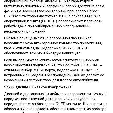
операционной системе Android 10, что гарантирует
интуитивно понятный интерфейс и легкий доступ ко всем
функциям. Мощный восьмиядерный процессор Unisoc
UIS7862 с тактовой частотой 1.8 ГГц в сочетании с 6 Гб
оперативной памяти (LPDDR4) обеспечивают плавность
работы даже при одновременном использовании
нескольких приложений.
Система оснащена 128 Гб встроенной памяти, что
позволяет сохранять огромное количество приложений,
карт и мультимедиа. Поддержка GPS и ГЛОНАСС
обеспечивает точную и быструю навигацию.
Если вы планируете купить автомагнитолу с широкими
возможностями подключения, то RedPower 75315 Hi-Fi –
отличный выбор. 3 USB порта, поддержка HDD до 1 Тб,
встроенный 4G модем и беспроводной CarPlay делают её
незаменимым устройством для любого автолюбителя.
Яркий дисплей и четкое изображение
Дисплей с диагональю 10 дюймов и разрешением 1280x720
порадует вас отличной детализацией и натуральной
передачей цветов благодаря QLED матрице. Широкие углы
обзора и высокая яркость обеспечат комфортную работу с