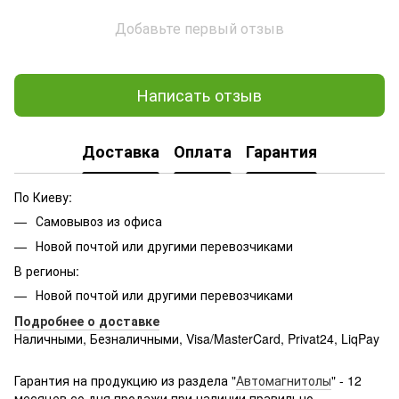
Добавьте первый отзыв
Написать отзыв
Доставка
Оплата
Гарантия
По Киеву:
Самовывоз из офиса
Новой почтой или другими перевозчиками
В регионы:
Новой почтой или другими перевозчиками
Подробнее о доставке
Наличными, Безналичными, Visa/MasterCard, Privat24, LiqPay
Подробнее:
http://rozetka.com.ua/samsung_sm-
g361hhadsek/p3316040/#
Гарантия на продукцию из раздела "
Автомагнитолы
" - 12
месяцев со дня продажи при наличии правильно