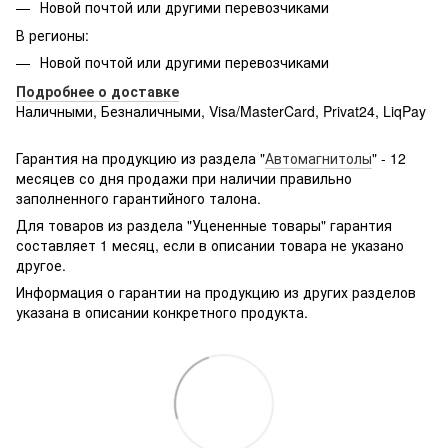
Новой почтой или другими перевозчиками
В регионы:
Новой почтой или другими перевозчиками
Подробнее о доставке
Наличными, Безналичными, Visa/MasterCard, Privat24, LiqPay
Подробнее:
http://rozetka.com.ua/samsung_sm-
g361hhadsek/p3316040/#
Гарантия на продукцию из раздела "
Автомагнитолы
" - 12
месяцев со дня продажи при наличии правильно
заполненного гарантийного талона.
Для товаров из раздела "Уцененные товары" гарантия
составляет 1 месяц, если в описании товара не указано
другое.
Информация о гарантии на продукцию из других разделов
указана в описании конкретного продукта.