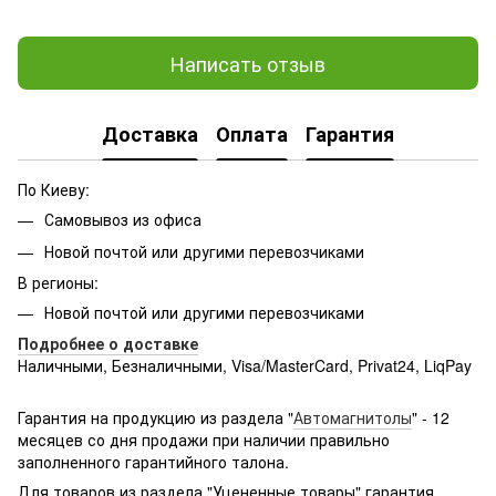
Написать отзыв
Доставка
Оплата
Гарантия
По Киеву:
Самовывоз из офиса
Новой почтой или другими перевозчиками
В регионы:
Новой почтой или другими перевозчиками
Подробнее о доставке
Наличными, Безналичными, Visa/MasterCard, Privat24, LiqPay
Подробнее:
http://rozetka.com.ua/samsung_sm-
g361hhadsek/p3316040/#
Гарантия на продукцию из раздела "
Автомагнитолы
" - 12
месяцев со дня продажи при наличии правильно
заполненного гарантийного талона.
Для товаров из раздела "Уцененные товары" гарантия