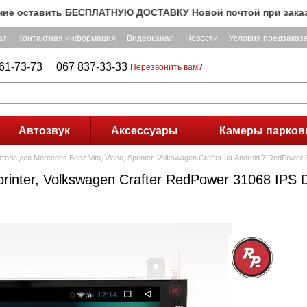
ставить БЕСПЛАТНУЮ ДОСТАВКУ Новой почтой при заказе на су
ат
Контактная информация
Видеоканал
Новости
Условия предзаказ
61-73-73
067 837-33-33
Перезвонить вам?
Автозвук
Аксессуары
Камеры парков
ола для Mercedes Benz Vito, Viano, Sprinter, Volkswagen Crafter на Android 7 RedPower
printer, Volkswagen Crafter RedPower 31068 IPS