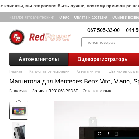
Перейти к основному контенту
иенты, мы стараемся быть лучше, поэтому приняли решение о
Каталог автоэлектроники
О нас
Оплата и доставка
Обмен и возвр
067 505-33-00
044 5
Автомагнитолы
Видеорегистраторы
Главная
Каталог автоэлектроники
Автомагнитолы
Штатная автомагнит
Магнитола для Mercedes Benz Vito, Viano, S
В наличии
Артикул: RP31068IPSDSP
Оставить отзыв