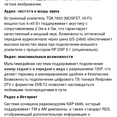
чёткое изображение.
Аудио: чистота и мощь звука
Встроенный усилитель TDA 7850 (MOSFET, HI-FI)
мощностью 4×45 Вт поддерживает акустику с
сопротивлением 2 Ом и 4 Ом, что гарантирует
качественный и мощный звук. Возможность оптической
передачи аудиосигнала через шину I2S (24bit) обеспечивает
высокое качество звука при подключении внешнего
усилителя с процессором RP DSP 5.1 (опционально).
Видео: максимальные возможности
Мультимедийная система поддерживает подключение
камер заднего и переднего вида
с разрешением 720P, что
делает парковку и маневрирование удобнее и безопаснее.
Возможность подключения цифрового ТВ-тюнера Redpower
DT9 с форматом DVB-T2 позволяет наслаждаться
любимыми телепередачами в пути.
Радио и Интернет
Система оснащена радиомодулем NXP 6686, который
поддерживает FM и AM диапазоны, а также стандарт RDS,
отображающий дополнительную информацию о