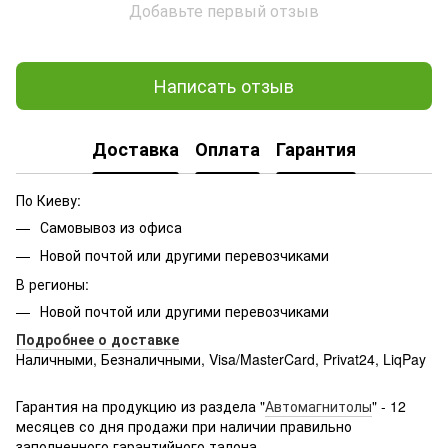
Добавьте первый отзыв
Написать отзыв
Доставка
Оплата
Гарантия
По Киеву:
Самовывоз из офиса
Новой почтой или другими перевозчиками
В регионы:
Новой почтой или другими перевозчиками
Подробнее о доставке
Наличными, Безналичными, Visa/MasterCard, Privat24, LiqPay
Подробнее:
http://rozetka.com.ua/samsung_sm-
g361hhadsek/p3316040/#
Гарантия на продукцию из раздела "
Автомагнитолы
" - 12
месяцев со дня продажи при наличии правильно
заполненного гарантийного талона.