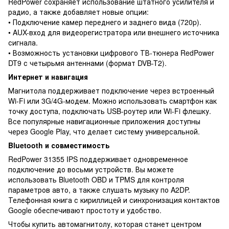
RedPower сохраняет использование штатного усилителя и
радио, а также добавляет новые опции:
• Подключение камер переднего и заднего вида (720p).
• AUX-вход для видеорегистратора или внешнего источника
сигнала.
• Возможность установки цифрового ТВ-тюнера RedPower
DT9 с четырьмя антеннами (формат DVB-T2).
Интернет и навигация
Магнитола поддерживает подключение через встроенный
Wi-Fi или 3G/4G-модем. Можно использовать смартфон как
точку доступа, подключать USB-роутер или Wi-Fi флешку.
Все популярные навигационные приложения доступны
через Google Play, что делает систему универсальной.
Bluetooth и совместимость
RedPower 31355 IPS поддерживает одновременное
подключение до восьми устройств. Вы можете
использовать Bluetooth OBD и TPMS для контроля
параметров авто, а также слушать музыку по A2DP.
Телефонная книга с кириллицей и синхронизация контактов
Google обеспечивают простоту и удобство.
Чтобы купить автомагнитолу, которая станет центром