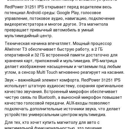
RedPower 31251 IPS открывает перед водителем весь
потенциал Android-среды: Google Play, голосовое
управление, потоковое аудио, навигацию, подключение
видеорегистратора и многое другое. Эта магнитола
превращает привычный автомобиль в умный
мультимедийный центр.
Техническая начинка впечатляет. Мощный процессор
Allwinner T3 обеспечивает быструю работу, а 2 ГБ
оперативной и 32 ГБ встроенной памяти достаточно для
хранения карт, приложений и мультимедиа. IPS-матрица
делает изображение насыщенным и читаемым под любым
углом, а сенсор Multi Touch мгновенно реагирует на касания.
Звук – важнейший элемент комфорта. RedPower 31251 IPS
использует штатную аудиосистему, сохраняя оригинальное
качество звучания. Встроенный микрофон обеспечивает
чистую связь по Bluetooth, а выносной микрофон повышает
качество голосовой передачи. AUX-входы позволяют
подключать дополнительные источники звука, что делает
устройство универсальным центром мультимедиа.
Для тех, кто хочет купить магнитолу для авто с
максимальной функциональностью, это решение