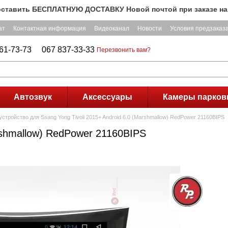
ить БЕСПЛАТНУЮ ДОСТАВКУ Новой почтой при заказе на сумму
ат
Контактная информация
Видеоканал
Новости
Условия предзаказ
61-73-73
067 837-33-33
Перезвонить вам?
Автозвук
Аксессуары
Камеры парков
стройство для Ssang Yong Tivoli 2015+ Android 6.0 (Marshmallow) RedPower 21160BIPS
rshmallow) RedPower 21160BIPS