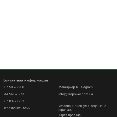
Контактная информация
067 505-33-00
Менеджер в Telegram
044 561-73-73
info@redpower.com.ua
067 837-33-33
Украина, г. Киев, ул. Стеценко, 21,
Перезвонить вам?
офис 302
Карта проезда