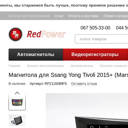
Перейти к основному контенту
ы, мы стараемся быть лучше, поэтому приняли решение остав
Каталог автоэлектроники
О нас
Оплата и доставка
Обмен и возвр
067 505-33-00
044 5
Автомагнитолы
Видеорегистраторы
Главная
Каталог автоэлектроники
Автомагнитолы
Штатное головное у
Магнитола для Ssang Yong Tivoli 2015+ (Ma
В наличии
Артикул: RP21160BIPS
Оставить отзыв