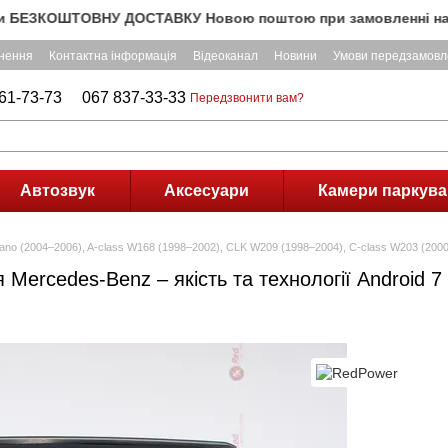
ЗКОШТОВНУ ДОСТАВКУ Новою поштою при замовленні на суму пон
рнення
Контактна інформація
Відеоканал
Новини
Умови передзамовл
61-73-73
067 837-33-33
Передзвонити вам?
Автозвук
Аксесуари
Камери паркува
iano (2004–2006), A-class W168 (1998–2002), CLK W209 (1998–2004), C-class W203 (200
ercedes-Benz – якість та технології Android 7