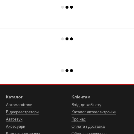
Каталог
Клієнтам
Автомагнітоли
Вхід до кабінету
Відеореєстратори
Каталог автоелектроніки
Автозвук
Про нас
Аксесуари
Оплата і доставка
Камери паркування
Обмін і повернення