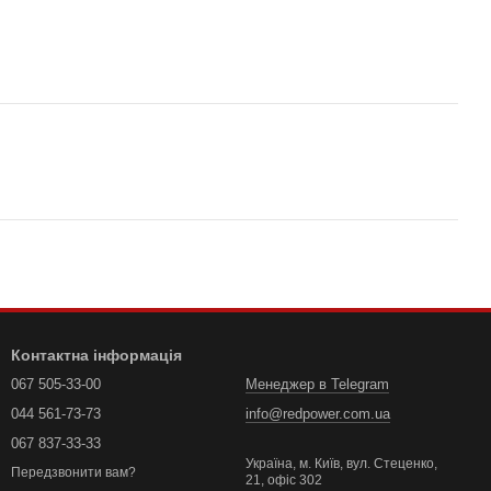
Контактна інформація
067 505-33-00
Менеджер в Telegram
044 561-73-73
info@redpower.com.ua
067 837-33-33
Україна, м. Київ, вул. Стеценко,
Передзвонити вам?
21, офіс 302