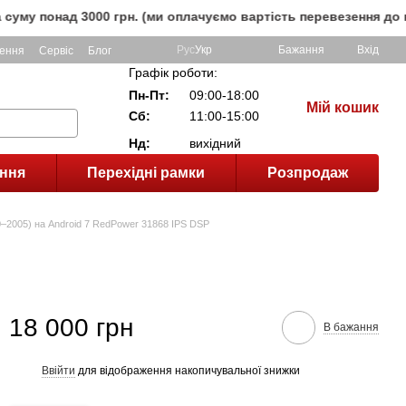
ад 3000 грн. (ми оплачуємо вартість перевезення до клієнта
Рус
Укр
Бажання
Вхід
ення
Сервіс
Блог
Графік роботи:
Пн-Пт:
09:00-18:00
Мій кошик
Сб:
11:00-15:00
Нд:
вихідний
ння
Перехідні рамки
Розпродаж
0–2005) на Android 7 RedPower 31868 IPS DSP
18 000 грн
В бажання
Ввійти
для відображення накопичувальної знижки
%