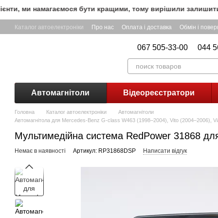
Перейти до основного контенту
ти, ми намагаємося бути кращими, тому вирішили залишити БЕ
Каталог автоелектроніки
Про нас
Оплата і доставка
Обмін і пове
067 505-33-00
044 5
Автомагнітоли
Відеореєстратори
Головна
Каталог автоелектроніки
Автомагнітоли
Автомагнітола для Mercedes-Benz G-class W463 (1998–2004), Vito (2004–2006), V
Мультимедійна система RedPower 31868 для M
Немає в наявності
Артикул: RP31868DSP
Написати відгук