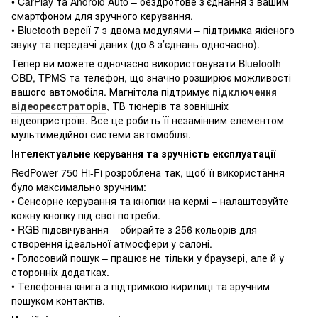
• CarPlay та Android Auto – бездротове з’єднання з вашим
смартфоном для зручного керування.
• Bluetooth версії 7 з двома модулями – підтримка якісного
звуку та передачі даних (до 8 з’єднань одночасно).
Тепер ви можете одночасно використовувати Bluetooth
OBD, TPMS та телефон, що значно розширює можливості
вашого автомобіля. Магнітола підтримує
підключення
відеореєстраторів
, ТВ тюнерів та зовнішніх
відеопристроїв. Все це робить її незамінним елементом
мультимедійної системи автомобіля.
Інтелектуальне керування та зручність експлуатації
RedPower 750 Hi-Fi розроблена так, щоб її використання
було максимально зручним:
• Сенсорне керування та кнопки на кермі – налаштовуйте
кожну кнопку під свої потреби.
• RGB підсвічування – обирайте з 256 кольорів для
створення ідеальної атмосфери у салоні.
• Голосовий пошук – працює не тільки у браузері, але й у
сторонніх додатках.
• Телефонна книга з підтримкою кирилиці та зручним
пошуком контактів.