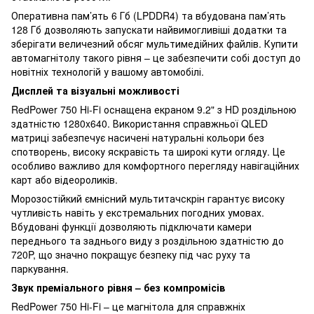
Оперативна пам’ять 6 Гб (LPDDR4) та вбудована пам’ять
128 Гб дозволяють запускати найвимогливіші додатки та
зберігати величезний обсяг мультимедійних файлів. Купити
автомагнітолу такого рівня – це забезпечити собі доступ до
новітніх технологій у вашому автомобілі.
Дисплей та візуальні можливості
RedPower 750 Hi-Fi оснащена екраном 9.2" з HD роздільною
здатністю 1280x640. Використання справжньої QLED
матриці забезпечує насичені натуральні кольори без
спотворень, високу яскравість та широкі кути огляду. Це
особливо важливо для комфортного перегляду навігаційних
карт або відеороликів.
Морозостійкий ємнісний мультитачскрін гарантує високу
чутливість навіть у екстремальних погодних умовах.
Вбудовані функції дозволяють підключати камери
переднього та заднього виду з роздільною здатністю до
720P, що значно покращує безпеку під час руху та
паркування.
Звук преміального рівня – без компромісів
RedPower 750 Hi-Fi – це магнітола для справжніх