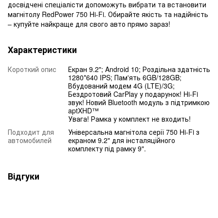
досвідчені спеціалісти допоможуть вибрати та встановити
магнітолу RedPower 750 Hi-Fi. Обирайте якість та надійність
– купуйте найкраще для свого авто прямо зараз!
Характеристики
Короткий опис
Екран 9.2"; Android 10; Роздільна здатність
1280*640 IPS; Пам'ять 6GB/128GB;
Вбудований модем 4G (LTE)/3G;
Бездротовий CarPlay у подарунок! Hi-Fi
звук! Новий Bluetooth модуль з підтримкою
aptXHD™
Увага! Рамка у комплект не входить!
Подходит для
Універсальна магнітола серії 750 Hi-Fi з
автомобилей
екраном 9.2" для інсталяційного
комплекту під рамку 9".
Відгуки