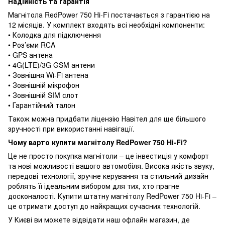
Надійність та гарантія
Магнітола RedPower 750 Hi-Fi постачається з гарантією на
12 місяців. У комплект входять всі необхідні компоненти:
• Колодка для підключення
• Роз’єми RCA
• GPS антена
• 4G(LTE)/3G GSM антени
• Зовнішня Wi-Fi антена
• Зовнішній мікрофон
• Зовнішній SIM слот
• Гарантійний талон
Також можна придбати ліцензію Навітел для ще більшого
зручності при використанні навігації.
Чому варто купити магнітолу RedPower 750 Hi-Fi?
Це не просто покупка магнітоли – це інвестиція у комфорт
та нові можливості вашого автомобіля. Висока якість звуку,
передові технології, зручне керування та стильний дизайн
роблять її ідеальним вибором для тих, хто прагне
досконалості. Купити штатну магнітолу RedPower 750 Hi-Fi –
це отримати доступ до найкращих сучасних технологій.
У Києві ви можете відвідати наш офлайн магазин, де