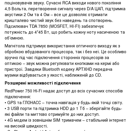
поціновувачів звуку. Сучасні RCA виходи нового покоління
4,5 Вольта, перетворення сигналу через D/A ЦАП, підтримка
акустики 2 Ом та 4 Ом – все це дозволяє отримати
кришталево чистий звук без наведень та спотворень.
Підсилювач TDA 7850 (MOSFET, HI-FI) забезпечує
потужність до 4*45 Вт, що робить кожну ноту насиченою та
об’ємною.
Магнітола підтримує використання оптичного виходу як з
обробкою вбудованого процесора, так і без неї. Це особливо
зручно під час підключення сторонніх процесорів за
оптикою – звук можна регулювати кнопками на кермі або
пристрої. Завдяки Bluetooth кодеку APTXHD передача
музики відбувається у якості, наближеній до CD.
Розширені можливості підключення
RedPower 750 Hi-Fi надає доступ до всіх сучасних способів
підключення:
• GPS та ГЛОНАСС – точна навігація у будь-якій точці світу.
• 3 USB порти та підтримка HDD до 1 Тб – зберігайте будь-
які файли та миттєво отримуйте до них доступ.
• 4G модем із зовнішнім SIM тримачем – стабільний інтернет
на високій швидкості.