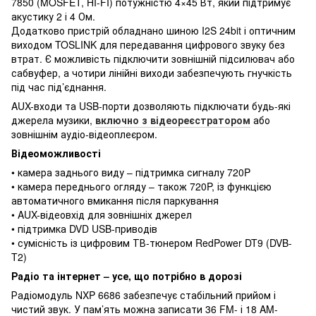
7850 (MOSFET, HI-FI) потужністю 4×45 Вт, який підтримує
акустику 2 і 4 Ом.
Додатково пристрій обладнано шиною I2S 24bit і оптичним
виходом TOSLINK для передавання цифрового звуку без
втрат. Є можливість підключити зовнішній підсилювач або
сабвуфер, а чотири лінійні виходи забезпечують гнучкість
під час під’єднання.
AUX-входи та USB-порти дозволяють підключати будь-які
джерела музики,
включно з відеореєстратором
або
зовнішнім аудіо-відеоплеєром.
Відеоможливості
• камера заднього виду – підтримка сигналу 720P
• камера переднього огляду – також 720P, із функцією
автоматичного вмикання після паркування
• AUX-відеовхід для зовнішніх джерел
• підтримка DVD USB-приводів
• сумісність із цифровим ТВ-тюнером RedPower DT9 (DVB-
T2)
Радіо та інтернет – усе, що потрібно в дорозі
Радіомодуль NXP 6686 забезпечує стабільний прийом і
чистий звук. У пам’ять можна записати 36 FM- і 18 AM-