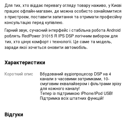
Для тих, хто віддає перевагу огляду товару наживо, у Києві
працює офлайн-магазин, де можна особисто ознайомитися
з пристроєм, поставити запитання та отримати професійну
консультацію перед купівлею.
Гарний звук, сучасний інтерфейс і стабільна робота Android
роблять RedPower 31015 R IPS DSP логічним вибором для
тих, хто цінує комфорт і технології. Це саме та модель,
заради якої хочеться оновити автомобіль.
Характеристики
Короткий опис
Вбудований аудіопроцесор DSP на 4
канали з часовими затримками, 10-
смуговим еквалайзером і фільтрами зрізу
для кожного каналу!
Тепер із підтримкою iPhone/iPod USB!
Підтримка всіх штатних функцій!
Відгуки