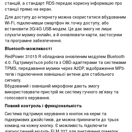
станцій, а стандарт RDS передає корисну інформацію про
станції прямо на екран.
Для доступу до інтернету можна скористатися вбудованим
Wi-Fi, підключивши смартфон як точку доступу, або
встановити 3G/4G USB-модем. Це дає змогу не лише
слухати музику онлайн, а й оновлювати карти, застосунки
та програмне забезпечення.
Bluetooth-можливості
RedPower 31015 R обладнана оновленим модулем Bluetooth
4.0. Підтримується робота з OBD-адаптерами та системами
TPMS, передавання музики через A2DP, відображення MP3-
тегів і підключення зовнішньої антени для стабільного
сигналу.
Вбудований і зовнішній мікрофони дають змогу
використовувати пристрій як систему гучного зв’язку та
голосового керування.
Повний контроль і функціональність
Система підтримує керування з кнопок на кермі та
підкермових джойстиків, де можна призначити до трьох
команд на кожну кнопку. Є можливість підключити
діагностичний модуль ELM 327 для зчитування помилок,