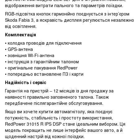
відображення витрати пального та параметрів поїздки.
RGB-підсвітка кнопок гармонійно поєднується з інтер’єром
Skoda Fabia 3, а яскравість дисплея регулюється незалежно
від освітлення.
Комплектація
• колодка проводів для підключення
• GPS-антена
• зовнішня Wi-Fi-антена
• інструкція з гарантійним талоном
• оригінальне пакування RedPower
• попередньо встановлене ПЗ і карти
Надійність і сервіс
Гарантія на пристрій – 12 місяців із дня продажу за
наявності правильно заповненого талона. Також
передбачене післягарантійне обслуговування.
Якщо ви хочете купити автомагнітолу, яка поєднує
потужність, стабільність і простоту використання,
RedPower 31015 R IPS DSP стане ідеальним вибором. Ця
модель покращить не лише інтерфейс вашого авто, а й
щоденний настрій від кожної поїздки.