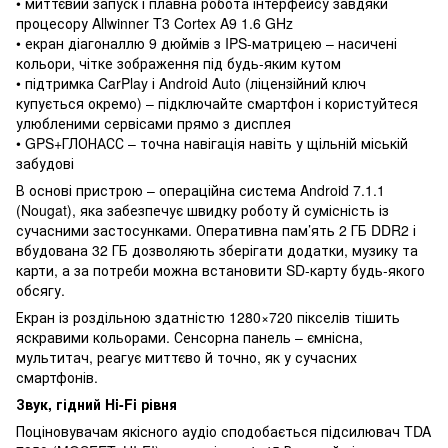
• миттєвий запуск і плавна робота інтерфейсу завдяки
процесору Allwinner T3 Cortex A9 1.6 GHz
• екран діагоналлю 9 дюймів з IPS-матрицею – насичені
кольори, чітке зображення під будь-яким кутом
• підтримка CarPlay і Android Auto (ліцензійний ключ
купується окремо) – підключайте смартфон і користуйтеся
улюбленими сервісами прямо з дисплея
• GPS+ГЛОНАСС – точна навігація навіть у щільній міській
забудові
В основі пристрою – операційна система Android 7.1.1
(Nougat), яка забезпечує швидку роботу й сумісність із
сучасними застосунками. Оперативна пам’ять 2 ГБ DDR2 і
вбудована 32 ГБ дозволяють зберігати додатки, музику та
карти, а за потреби можна встановити SD-карту будь-якого
обсягу.
Екран із роздільною здатністю 1280×720 пікселів тішить
яскравими кольорами. Сенсорна панель – ємнісна,
мультитач, реагує миттєво й точно, як у сучасних
смартфонів.
Звук, гідний Hi-Fi рівня
Поціновувачам якісного аудіо сподобається підсилювач TDA