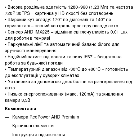
• Висока роздільна здатність 1280×960 (1,23 Мп) та частота
720P 30FPS – картинка у HD-якості без спотворень
• Широкий кут огляду: 170° по діагоналі та 140° по
горизонталі – повний контроль простору позаду авто
• Сенсор AHD IMX225 – відмінна світлочутливість 0,01 Lux
для роботи в темряві
• Паркувальні лінії та автоматичний баланс білого для
зручності маневрування
• Надійний захист від вологи та пилу IP67 – бездоганна
робота за будь-якої погоди
• Температурний діапазон від -30°C до +80°C – готовність
до експлуатації у суворих кліматах
• Установка за допомогою двох болтів на різні кріплення під
авто
• Низьке енергоспоживання (макс. 120mA) та живлення
камери 3,3В
Комплектація
Камера RedPower AHD Premium
Кріпильні елементи
Інструкція з підключення