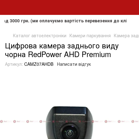
0 грн. (ми оплачуємо вартість перевезення до клієнта, але
Каталог автоелектроніки
Камери паркування
Камера зад
Цифрова камера заднього виду
чорна RedPower AHD Premium
Артикул:
CAMZ07AHDB
Написати відгук