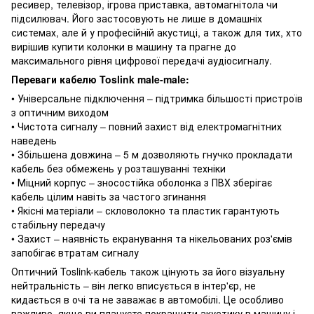
ресивер, телевізор, ігрова приставка, автомагнітола чи
підсилювач. Його застосовують не лише в домашніх
системах, але й у професійній акустиці, а також для тих, хто
вирішив купити колонки в машину та прагне до
максимального рівня цифрової передачі аудіосигналу.
Переваги кабелю Toslink male-male:
• Універсальне підключення – підтримка більшості пристроїв
з оптичним виходом
• Чистота сигналу – повний захист від електромагнітних
наведень
• Збільшена довжина – 5 м дозволяють гнучко прокладати
кабель без обмежень у розташуванні техніки
• Міцний корпус – зносостійка оболонка з ПВХ зберігає
кабель цілим навіть за частого згинання
• Якісні матеріали – скловолокно та пластик гарантують
стабільну передачу
• Захист – наявність екранування та нікельованих роз'ємів
запобігає втратам сигналу
Оптичний Toslink-кабель також цінують за його візуальну
нейтральність – він легко вписується в інтер'єр, не
кидається в очі та не заважає в автомобілі. Це особливо
важливо, якщо ви плануєте покращити акустику в машину і