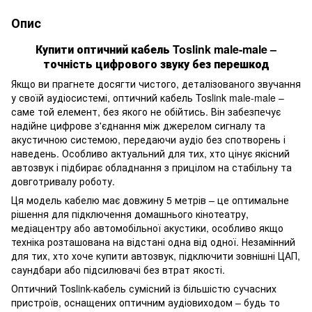
Опис
Купити оптичний кабель Toslink male-male –
точність цифрового звуку без перешкод
Якщо ви прагнете досягти чистого, деталізованого звучання
у своїй аудіосистемі, оптичний кабель Toslink male-male –
саме той елемент, без якого не обійтись. Він забезпечує
надійне цифрове з'єднання між джерелом сигналу та
акустичною системою, передаючи аудіо без спотворень і
наведень. Особливо актуальний для тих, хто цінує якісний
автозвук і підбирає обладнання з прицілом на стабільну та
довготривалу роботу.
Ця модель кабелю має довжину 5 метрів – це оптимальне
рішення для підключення домашнього кінотеатру,
медіацентру або автомобільної акустики, особливо якщо
техніка розташована на відстані одна від одної. Незамінний
для тих, хто хоче купити автозвук, підключити зовнішні ЦАП,
саундбари або підсилювачі без втрат якості.
Оптичний Toslink-кабель сумісний із більшістю сучасних
пристроїв, оснащених оптичним аудіовиходом – будь то