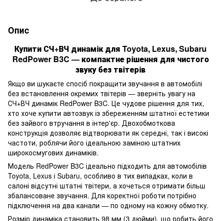
Опис
Купити СЧ+ВЧ динамік для Toyota, Lexus, Subaru
RedPower B3C — компактне рішення для чистого
звуку без твітерів
Якщо ви шукаєте спосіб покращити звучання в автомобілі
без встановлення окремих твітерів — зверніть увагу на
СЧ+ВЧ динамік RedPower B3C. Це чудове рішення для тих,
хто хоче купити автозвук із збереженням штатної естетики
без зайвого втручання в інтер'єр. Двохобмоткова
конструкція дозволяє відтворювати як середні, так і високі
частоти, роблячи його ідеальною заміною штатних
широкосмугових динаміків.
Модель RedPower B3C ідеально підходить для автомобілів
Toyota, Lexus і Subaru, особливо в тих випадках, коли в
салоні відсутні штатні твітери, а хочеться отримати більш
збалансоване звучання. Для коректної роботи потрібно
підключення на два канали — по одному на кожну обмотку.
Розмір динаміка становить 98 мм (3 дюйми), що робить його