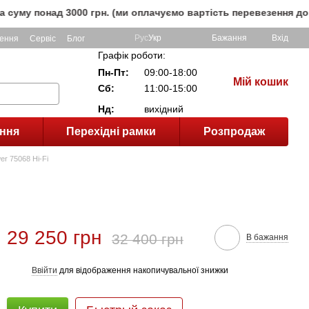
над 3000 грн. (ми оплачуємо вартість перевезення до клієнт
Рус
Укр
Бажання
Вхід
ення
Сервіс
Блог
Графік роботи:
Пн-Пт:
09:00-18:00
Мій кошик
Сб:
11:00-15:00
Нд:
вихідний
ння
Перехідні рамки
Розпродаж
er 75068 Hi-Fi
29 250 грн
32 400 грн
В бажання
Ввійти
для відображення накопичувальної знижки
%