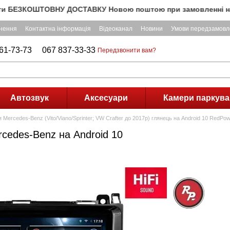
ЗКОШТОВНУ ДОСТАВКУ Новою поштою при замовленні на суму по
рнення
Контактна інформація
Відеоканал
Новини
Умови передзамовл
61-73-73
067 837-33-33
Передзвонити вам?
Автозвук
Аксесуари
Камери паркува
 Mercedes-Benz (Vito/Viano/Sprinter; VW Crafter до 2017р) глянець на Android 10 RedPow
rcedes-Benz на Android 10