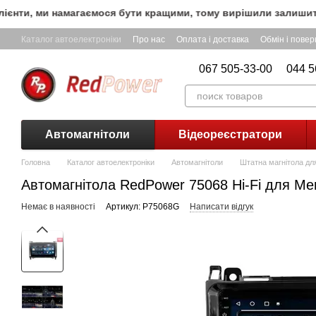
Перейти до основного контенту
ти, ми намагаємося бути кращими, тому вирішили залишити БЕ
Каталог автоелектроніки
Про нас
Оплата і доставка
Обмін і пове
067 505-33-00
044 5
Автомагнітоли
Відеореєстратори
Головна
Каталог автоелектроніки
Автомагнітоли
Штатна магнітола для
Автомагнітола RedPower 75068 Hi-Fi для Me
Немає в наявності
Артикул: P75068G
Написати відгук