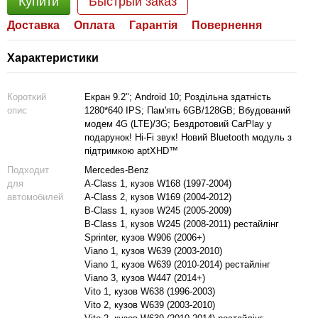
Купити
Быстрый заказ
Доставка
Оплата
Гарантія
Повернення
Характеристики
Короткий
Екран 9.2"; Android 10; Роздільна здатність
опис
1280*640 IPS; Пам'ять 6GB/128GB; Вбудований
модем 4G (LTE)/3G; Бездротовий CarPlay у
подарунок! Hi-Fi звук! Новий Bluetooth модуль з
підтримкою aptXHD™
Подходит
Mercedes-Benz
для
A-Class 1, кузов W168 (1997-2004)
автомобилей
A-Class 2, кузов W169 (2004-2012)
B-Class 1, кузов W245 (2005-2009)
B-Class 1, кузов W245 (2008-2011) рестайлінг
Sprinter, кузов W906 (2006+)
Viano 1, кузов W639 (2003-2010)
Viano 1, кузов W639 (2010-2014) рестайлінг
Viano 3, кузов W447 (2014+)
Vito 1, кузов W638 (1996-2003)
Vito 2, кузов W639 (2003-2010)