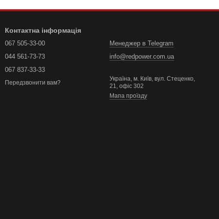
Контактна інформація
067 505-33-00
Менеджер в Telegram
044 561-73-73
info@redpower.com.ua
067 837-33-33
Україна, м. Київ, вул. Стеценко,
Передзвонити вам?
21, офіс 302
Мапа проїзду