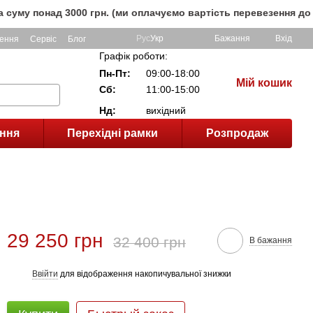
д 3000 грн. (ми оплачуємо вартість перевезення до клієнта,
Рус
Укр
Бажання
Вхід
ення
Сервіс
Блог
Графік роботи:
Пн-Пт:
09:00-18:00
Мій кошик
Сб:
11:00-15:00
Нд:
вихідний
ння
Перехідні рамки
Розпродаж
29 250 грн
32 400 грн
В бажання
Ввійти
для відображення накопичувальної знижки
%