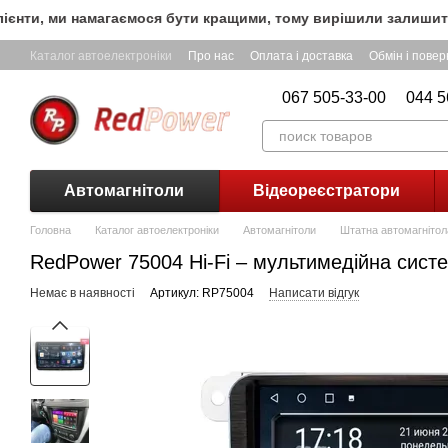
Перейти до основного контенту
и, ми намагаємося бути кращими, тому вирішили залишити БЕЗ
Каталог автоелектроніки
Про нас
Оплата і доставка
Обмін і пове
067 505-33-00
044 5
Автомагнітоли
Відеореєстратори
Головна
Каталог автоелектроніки
Автомагнітоли
Штатна автомагнітола
RedPower 75004 Hi-Fi – мультимедійна систе
Немає в наявності
Артикул: RP75004
Написати відгук