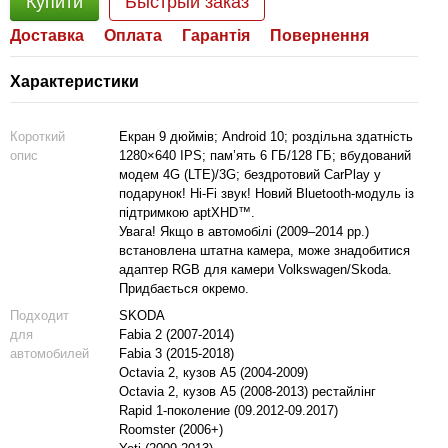
Купити
Быстрый заказ
Доставка
Оплата
Гарантія
Повернення
Характеристики
Короткий
Екран 9 дюймів; Android 10; роздільна здатність
опис
1280×640 IPS; пам’ять 6 ГБ/128 ГБ; вбудований
модем 4G (LTE)/3G; бездротовий CarPlay у
подарунок! Hi-Fi звук! Новий Bluetooth-модуль із
підтримкою aptXHD™.
Увага! Якщо в автомобілі (2009–2014 рр.)
встановлена штатна камера, може знадобитися
адаптер RGB для камери Volkswagen/Skoda.
Придбається окремо.
Подходит
SKODA
для
Fabia 2 (2007-2014)
автомобилей
Fabia 3 (2015-2018)
Octavia 2, кузов A5 (2004-2009)
Octavia 2, кузов A5 (2008-2013) рестайлінг
Rapid 1-поколение (09.2012-09.2017)
Roomster (2006+)