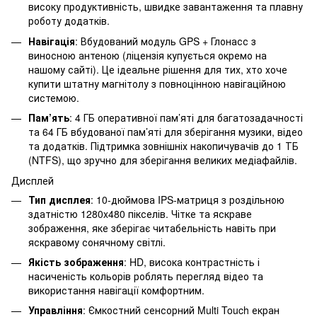
високу продуктивність, швидке завантаження та плавну
роботу додатків.
Навігація
: Вбудований модуль GPS + Глонасс з
виносною антеною (ліцензія купується окремо на
нашому сайті). Це ідеальне рішення для тих, хто хоче
купити штатну магнітолу з повноцінною навігаційною
системою.
Пам’ять
: 4 ГБ оперативної пам’яті для багатозадачності
та 64 ГБ вбудованої пам’яті для зберігання музики, відео
та додатків. Підтримка зовнішніх накопичувачів до 1 ТБ
(NTFS), що зручно для зберігання великих медіафайлів.
Дисплей
Тип дисплея
: 10-дюймова IPS-матриця з роздільною
здатністю 1280x480 пікселів. Чітке та яскраве
зображення, яке зберігає читабельність навіть при
яскравому сонячному світлі.
Якість зображення
: HD, висока контрастність і
насиченість кольорів роблять перегляд відео та
використання навігації комфортним.
Управління
: Ємкостний сенсорний Multi Touch екран