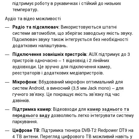
підтримує роботу в рукавичках і стійкий до низьких
температур.
Аудіо та відео можливості
Радіо та підсилювач
: Використовуються штатні
системи автомобіля, що зберігає заводську якість звуку.
Підсилювач звуку також інтегрується без необхідності
додаткових налаштувань.
Підключення зовнішніх пристроїв
: AUX підтримує до 3
пристроїв одночасно – 1 відеовхід і 2 лінійних
аудіовходи. Це зручно для підключення камер,
реєстраторів і додаткових медіапристроїв.
Мікрофони
: Вбудований мікрофон оптимальний для
систем Android, а виносний (3,5 мм Jack mono) – для
гучного зв’язку. Це покращує якість зв’язку під час
дзвінків.
Підтримка камер
: Відеовходи для
камер заднього та
переднього виду
дозволяють легко інтегрувати систему
паркування.
Цифрове ТВ
: Підтримка тюнера DVB-T2 Redpower DT9 на
4 ТВ антени. Перегляд цифрового ТВ можливий навіть у