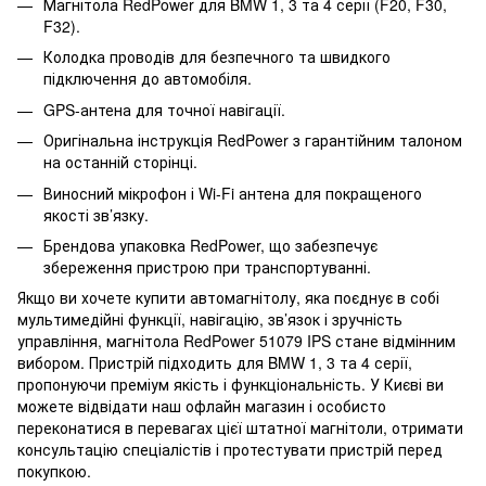
Магнітола RedPower для BMW 1, 3 та 4 серії (F20, F30,
F32).
Колодка проводів для безпечного та швидкого
підключення до автомобіля.
GPS-антена для точної навігації.
Оригінальна інструкція RedPower з гарантійним талоном
на останній сторінці.
Виносний мікрофон і Wi-Fi антена для покращеного
якості зв’язку.
Брендова упаковка RedPower, що забезпечує
збереження пристрою при транспортуванні.
Якщо ви хочете купити автомагнітолу, яка поєднує в собі
мультимедійні функції, навігацію, зв’язок і зручність
управління, магнітола RedPower 51079 IPS стане відмінним
вибором. Пристрій підходить для BMW 1, 3 та 4 серії,
пропонуючи преміум якість і функціональність. У Києві ви
можете відвідати наш офлайн магазин і особисто
переконатися в перевагах цієї штатної магнітоли, отримати
консультацію спеціалістів і протестувати пристрій перед
покупкою.