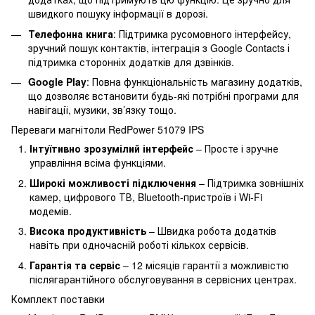
швидкого пошуку інформації в дорозі.
Телефонна книга
: Підтримка русомовного інтерфейсу,
зручний пошук контактів, інтеграція з Google Contacts і
підтримка сторонніх додатків для дзвінків.
Google Play
: Повна функціональність магазину додатків,
що дозволяє встановити будь-які потрібні програми для
навігації, музики, зв’язку тощо.
Переваги магнітоли RedPower 51079 IPS
Інтуїтивно зрозумілий інтерфейс
– Просте і зручне
управління всіма функціями.
Широкі можливості підключення
– Підтримка зовнішніх
камер, цифрового ТВ, Bluetooth-пристроїв і Wi-Fi
модемів.
Висока продуктивність
– Швидка робота додатків
навіть при одночасній роботі кількох сервісів.
Гарантія та сервіс
– 12 місяців гарантії з можливістю
післягарантійного обслуговування в сервісних центрах.
Комплект поставки