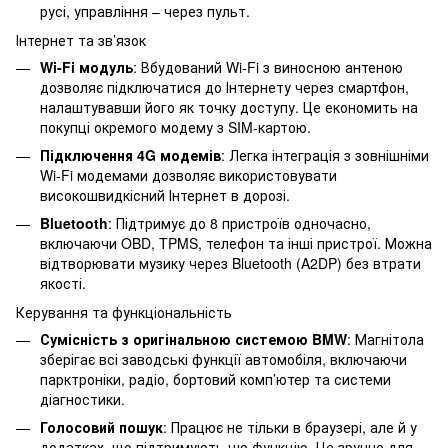
русі, управління – через пульт.
Інтернет та зв’язок
Wi-Fi модуль
: Вбудований Wi-Fi з виносною антеною
дозволяє підключатися до Інтернету через смартфон,
налаштувавши його як точку доступу. Це економить на
покупці окремого модему з SIM-картою.
Підключення 4G модемів
: Легка інтеграція з зовнішніми
Wi-Fi модемами дозволяє використовувати
високошвидкісний Інтернет в дорозі.
Bluetooth
: Підтримує до 8 пристроїв одночасно,
включаючи OBD, TPMS, телефон та інші пристрої. Можна
відтворювати музику через Bluetooth (A2DP) без втрати
якості.
Керування та функціональність
Сумісність з оригінальною системою BMW
: Магнітола
зберігає всі заводські функції автомобіля, включаючи
парктроніки, радіо, бортовий комп’ютер та системи
діагностики.
Голосовий пошук
: Працює не тільки в браузері, але й у
додатках, що підтримують цю функцію. Це зручно для