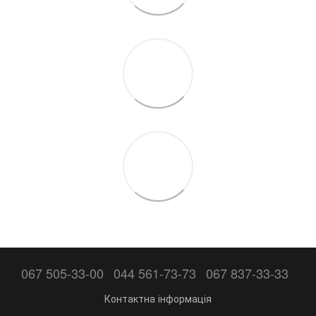
067 505-33-00
044 561-73-73
067 837-33-33
Контактна інформація