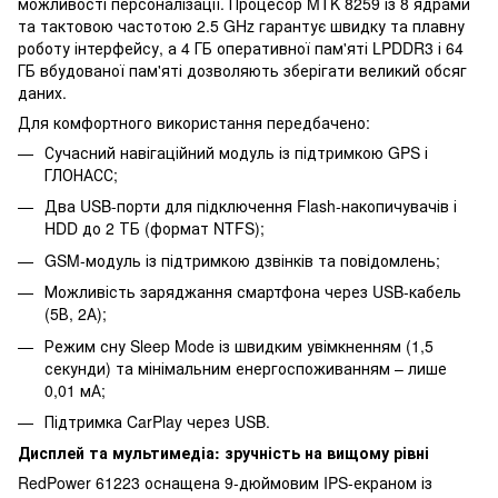
можливості персоналізації. Процесор MTK 8259 із 8 ядрами
та тактовою частотою 2.5 GHz гарантує швидку та плавну
роботу інтерфейсу, а 4 ГБ оперативної пам'яті LPDDR3 і 64
ГБ вбудованої пам'яті дозволяють зберігати великий обсяг
даних.
Для комфортного використання передбачено:
Сучасний навігаційний модуль із підтримкою GPS і
ГЛОНАСС;
Два USB-порти для підключення Flash-накопичувачів і
HDD до 2 ТБ (формат NTFS);
GSM-модуль із підтримкою дзвінків та повідомлень;
Можливість заряджання смартфона через USB-кабель
(5В, 2А);
Режим сну Sleep Mode із швидким увімкненням (1,5
секунди) та мінімальним енергоспоживанням – лише
0,01 мА;
Підтримка CarPlay через USB.
Дисплей та мультимедіа: зручність на вищому рівні
RedPower 61223 оснащена 9-дюймовим IPS-екраном із