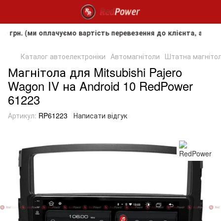
(ми оплачуємо вартість перевезення до клієнта, але не покр
Каталог автоелектроніки
Автомагнітоли
Штатна магнітола
Магнітола для Mitsubishi Pajero
Wagon IV на Android 10 RedPower
61223
Артикул:
RP61223
Написати відгук