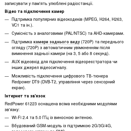
записувати у пам'ять улюблені радіостанції.
Відео та підключення камер
Підтримка популярних відеокодеків (MPEG, H264, H263,
VC1 та ін.).
Сумісність з аналоговими (PAL/NTSC) та AHD-камерами.
Підтримка
камери заднього виду
(720P) та переднього
огляду (720P) з автоматичним увімкненням після
вимкнення задньої камери (на 3, 5 або 8 секунд).
AUX відеовхід для підключення відеореєстратора чи
інших джерел відеосигналу.
Можливість підключення цифрового ТВ-тюнера
Redpower DT9 (DVB-T2, управління через сенсорний
екран).
Інтернет та зв'язок
RedPower 61223 оснащена всіма необхідними модулями
зв'язку:
Wi-Fi 2.4 та 5.0 ГГц із виносною антеною.
Вбудований GSM-модуль із підтримкою 2G/3G/4G,