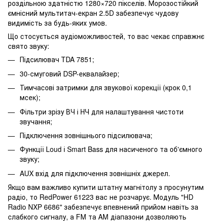
роздільною здатністю 1280×720 пікселів. Морозостійкий
ємнісний мультитач-екран 2.5D забезпечує чудову
видимість за будь-яких умов.
Що стосується аудіоможливостей, то вас чекає справжнє
свято звуку:
Підсилювач TDA 7851;
30-смуговий DSP-еквалайзер;
Тимчасові затримки для звукової корекції (крок 0,1
мсек);
Фільтри зрізу ВЧ і НЧ для налаштування чистоти
звучання;
Підключення зовнішнього підсилювача;
Функції Loud і Smart Bass для насиченого та об'ємного
звуку;
AUX вхід для підключення зовнішніх джерел.
Якщо вам важливо купити штатну магнітолу з просунутим
радіо, то RedPower 61223 вас не розчарує. Модуль "HD
Radio NXP 6686" забезпечує впевнений прийом навіть за
слабкого сигналу, а FM та AM діапазони дозволяють