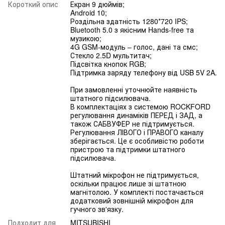
Короткий опис
Екран 9 дюймів;
Android 10;
Роздільна здатність 1280*720 IPS;
Bluetooth 5.0 з якісним Hands-free та
музикою;
4G GSM-модуль – голос, дані та смс;
Стекло 2.5D мультитач;
Підсвітка кнопок RGB;
Підтримка заряду телефону від USB 5V 2A.
При замовленні уточнюйте наявність
штатного підсилювача.
В комплектаціях з системою ROCKFORD
регулювання динаміків ПЕРЕД і ЗАД, а
також САБВУФЕР не підтримується.
Регулювання ЛІВОГО і ПРАВОГО каналу
зберігається. Це є особливістю роботи
пристрою та підтримки штатного
підсилювача.
Штатний мікрофон не підтримується,
оскільки працює лише зі штатною
магнітолою. У комплекті постачається
додатковий зовнішній мікрофон для
гучного зв'язку.
Подходит для
MITSUBISHI