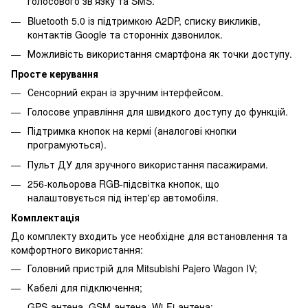
голосового зв'язку та SMS.
Bluetooth 5.0 із підтримкою A2DP, списку викликів,
контактів Google та сторонніх дзвонилок.
Можливість використання смартфона як точки доступу.
Просте керування
Сенсорний екран із зручним інтерфейсом.
Голосове управління для швидкого доступу до функцій.
Підтримка кнопок на кермі (аналогові кнопки
програмуються).
Пульт ДУ для зручного використання пасажирами.
256-кольорова RGB-підсвітка кнопок, що
налаштовується під інтер'єр автомобіля.
Комплектація
До комплекту входить усе необхідне для встановлення та
комфортного використання:
Головний пристрій для Mitsubishi Pajero Wagon IV;
Кабелі для підключення;
GPS-антена, GSM-антена, Wi-Fi-антена;