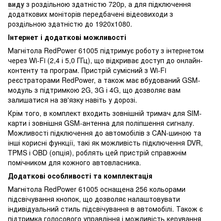
виду
з роздільною здатністю 720p, а для підключення
додаткових моніторів передбачені відеовиходи з
роздільною здатністю до 1920x1080.
Інтернет і додаткові можливості
Магнітола RedPower 61005 підтримує роботу з інтернетом
через Wi-Fi (2,4 і 5,0 ГГц), що відкриває доступ до онлайн-
контенту та програм. Пристрій сумісний з Wi-Fi
реєстраторами RedPower, а також має вбудований GSM-
модуль з підтримкою 2G, 3G і 4G, що дозволяє вам
залишатися на зв'язку навіть у дорозі.
Крім того, в комплект входить зовнішній тримач для SIM-
карти і зовнішня GSM-антенна для поліпшення сигналу.
Можливості підключення до автомобілів з CAN-шиною та
інші корисні функції, такі як можливість підключення DVR,
TPMS і OBD (опція), роблять цей пристрій справжнім
помічником для кожного автовласника.
Додаткові особливості та комплектація
Магнітола RedPower 61005 оснащена 256 кольорами
підсвічування кнопок, що дозволяє налаштовувати
індивідуальний стиль підсвічування в автомобілі. Також є
підтримка голосового управління і можливість керування