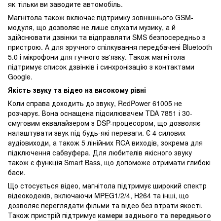
як тільки ви заводите автомобіль.
Магнітола також включає підтримку зовнішнього GSM-
модуля, що дозволяє не лише слухати музику, а й
здійснювати дзвінки та відправляти SMS безпосередньо з
пристрою. А для зручного спілкування передбачені Bluetooth
5.0 і мікрофони для гучного зв'язку. Також магнітола
підтримує список дзвінків і синхронізацію з контактами
Google.
Якість звуку та відео на високому рівні
Коли справа доходить до звуку, RedPower 61005 не
розчарує. Вона оснащена підсилювачем TDA 7851 і 30-
смуговим еквалайзером з DSP-процесором, що дозволяє
налаштувати звук під будь-які переваги. Є 4 силових
аудіовиходи, а також 5 лінійних RCA виходів, зокрема для
підключення сабвуфера. Для любителів якісного звуку
також є функція Smart Bass, що допоможе отримати глибокі
баси.
Що стосується відео, магнітола підтримує широкий спектр
відеокодеків, включаючи MPEG1/2/4, H264 та інші, що
дозволяє переглядати фільми та відео без втрати якості.
Також пристрій підтримує
камери заднього та переднього