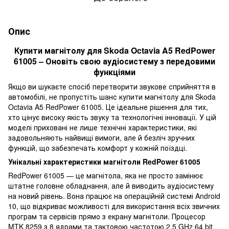
Опис
Купити магнітолу для Skoda Octavia A5 RedPower
61005 – Оновіть свою аудіосистему з передовими
функціями
Якщо ви шукаєте спосіб перетворити звукове сприйняття в
автомобілі, не пропустіть шанс купити магнітолу для Skoda
Octavia A5 RedPower 61005. Це ідеальне рішення для тих,
хто цінує високу якість звуку та технологічні інновації. У цій
моделі приховані не лише технічні характеристики, які
задовольняють найвищі вимоги, але й безліч зручних
функцій, що забезпечать комфорт у кожній поїздці.
Унікальні характеристики магнітоли RedPower 61005
RedPower 61005 — це магнітола, яка не просто замінює
штатне головне обладнання, але й виводить аудіосистему
на новий рівень. Вона працює на операційній системі Android
10, що відкриває можливості для використання всіх звичних
програм та сервісів прямо з екрану магнітоли. Процесор
MTK 8259 з 8 ядрами та тактовою частотою 2.5 GHz 64 bit