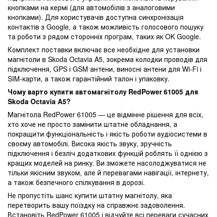
кнопками на кермі (для автомобілів з аналоговими
кнопками). Для користувачів доступна синхронізація
контактів з Google, а також можливість голосового пошуку
та роботи з рядом сторонніх програм, таких як OK Google.
Комплект поставки включає все необхідне для установки
магнітоли в Skoda Octavia A5, зокрема колодки проводів для
підключення, GPS і GSM антени, виносні антени для Wi-Fi і
SIM-карти, а також гарантійний талон і упаковку.
Чому варто купити автомагнітолу RedPower 61005 для
Skoda Octavia A5?
Магнітола RedPower 61005 — це відмінне рішення для всіх,
хто хоче не просто замінити штатне обладнання, а
покращити функціональність і якість роботи аудіосистеми в
своєму автомобілі. Висока якість звуку, зручність
підключення і безліч додаткових функцій роблять її однією з
кращих моделей на ринку. Ви зможете насолоджуватися не
тільки якісним звуком, але й перевагами навігації, інтернету,
а також безпечного спілкування в дорозі.
Не пропустіть шанс купити штатну магнітолу, яка
перетворить вашу поїздку на справжнє задоволення.
Встановіть RedPower 61005 і відчуйте всі переваги сучасних