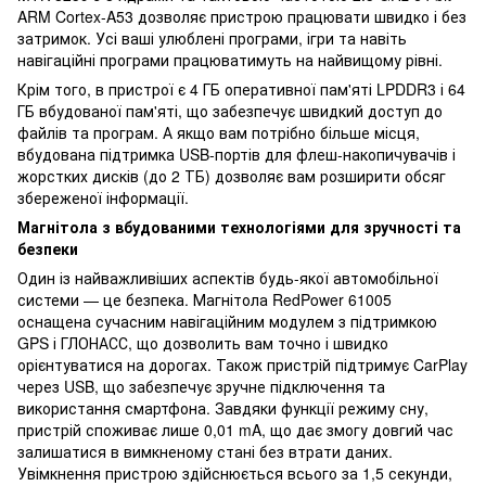
ARM Cortex-A53 дозволяє пристрою працювати швидко і без
затримок. Усі ваші улюблені програми, ігри та навіть
навігаційні програми працюватимуть на найвищому рівні.
Крім того, в пристрої є 4 ГБ оперативної пам'яті LPDDR3 і 64
ГБ вбудованої пам'яті, що забезпечує швидкий доступ до
файлів та програм. А якщо вам потрібно більше місця,
вбудована підтримка USB-портів для флеш-накопичувачів і
жорстких дисків (до 2 ТБ) дозволяє вам розширити обсяг
збереженої інформації.
Магнітола з вбудованими технологіями для зручності та
безпеки
Один із найважливіших аспектів будь-якої автомобільної
системи — це безпека. Магнітола RedPower 61005
оснащена сучасним навігаційним модулем з підтримкою
GPS і ГЛОНАСС, що дозволить вам точно і швидко
орієнтуватися на дорогах. Також пристрій підтримує CarPlay
через USB, що забезпечує зручне підключення та
використання смартфона. Завдяки функції режиму сну,
пристрій споживає лише 0,01 mA, що дає змогу довгий час
залишатися в вимкненому стані без втрати даних.
Увімкнення пристрою здійснюється всього за 1,5 секунди,