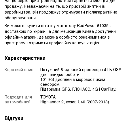
На цю серію пристроїв надається гарантія 3 місяці з дня
продажу. Незважаючи на те, що пристрій знятий із
виробництва, він продовжує отримувати післягарантійне
обслуговування.
Ви можете купити штатну магнітолу RedPower 61035 із
доставкою по Україні, а для мешканців Києва доступний
офлайн-магазин, де можна особисто ознайомитися з
пристроєм і отримати професійну консультацію.
Характеристики
Короткий опис
Потужний 8-ядерний процесор і 4 ГБ ОЗУ
для швидкої роботи.
10" IPS-дисплей з морозостійким
сенсором.
Підтримка GPS, ГЛОНАСС, 4G і CarPlay.
Подходит для
TOYOTA
автомобилей
Highlander 2, кузов U40 (2007-2013)
Відгуки