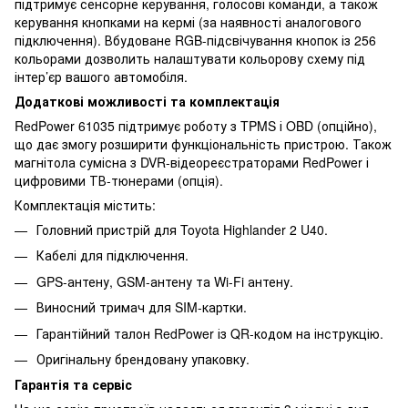
підтримує сенсорне керування, голосові команди, а також
керування кнопками на кермі (за наявності аналогового
підключення). Вбудоване RGB-підсвічування кнопок із 256
кольорами дозволить налаштувати кольорову схему під
інтер’єр вашого автомобіля.
Додаткові можливості та комплектація
RedPower 61035 підтримує роботу з TPMS і OBD (опційно),
що дає змогу розширити функціональність пристрою. Також
магнітола сумісна з DVR-відеореєстраторами RedPower і
цифровими ТВ-тюнерами (опція).
Комплектація містить:
Головний пристрій для Toyota Highlander 2 U40.
Кабелі для підключення.
GPS-антену, GSM-антену та Wi-Fi антену.
Виносний тримач для SIM-картки.
Гарантійний талон RedPower із QR-кодом на інструкцію.
Оригінальну брендовану упаковку.
Гарантія та сервіс