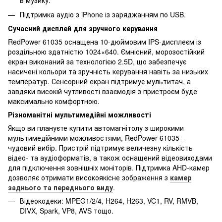
в музику.
Підтримка аудіо з iPhone із заряджанням по USB.
Сучасний дисплей для зручного керування
RedPower 61035 оснащена 10-дюймовим IPS-дисплеєм із
роздільною здатністю 1024×640. Ємнісний, морозостійкий
екран виконаний за технологією 2.5D, що забезпечує
насичені кольори та зручність керування навіть за низьких
температур. Сенсорний екран підтримує мультитач, а
завдяки високій чутливості взаємодія з пристроєм буде
максимально комфортною.
Різноманітні мультимедійні можливості
Якщо ви плануєте купити автомагнітолу з широкими
мультимедійними можливостями, RedPower 61035 –
чудовий вибір. Пристрій підтримує величезну кількість
відео- та аудіоформатів, а також оснащений відеовиходами
для підключення зовнішніх моніторів. Підтримка AHD-камер
дозволяє отримати високоякісне зображення з
камер
заднього та переднього виду
.
Відеокодеки: MPEG1/2/4, H264, H263, VC1, RV, RMVB,
DIVX, Spark, VP8, AVS тощо.