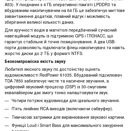
A53). У поєднанні з 4 ГБ оперативної пам’яті LPDDR3 та
вбудованим накопичувачем на 64 ГБ це забезпечує миттєве
завантаження додатків, плавний відгук і можливість
зберігання великої кількості даних.
Для зручності водія в магнітолі передбачений сучасний
навігаційний модуль із підтримкою GPS і ГЛОНАСС, що
гарантує стабільне й точне позиціонування. А два USB-
порти дозволяють підключати флеш-накопичувачі та навіть
жорсткі диски до 2 ТБ у форматі NTFS.
Безкомпромісна якість звуку
Любителі якісного звуку по достоїнству оцінять
аудіоможливості RedPower 61035. Вбудований підсилювач
TDA 7850 забезпечує чисте та насичене звучання, а
цифровий звуковий процесор (DSP) із 30-смуговим
еквалайзером дає змогу тонко налаштовувати звук.
Чотири потужні аудіовиходи для ідеального звучання.
П’ять лінійних RCA-виходів (включаючи сабвуфер).
Тимчасові затримки для вирівнювання звукової картини.
Функції Loud і Smart Bass для максимального занурення