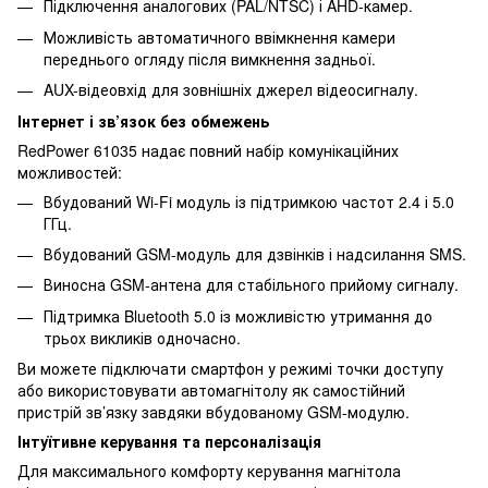
Підключення аналогових (PAL/NTSC) і AHD-камер.
Можливість автоматичного ввімкнення камери
переднього огляду після вимкнення задньої.
AUX-відеовхід для зовнішніх джерел відеосигналу.
Інтернет і зв’язок без обмежень
RedPower 61035 надає повний набір комунікаційних
можливостей:
Вбудований Wi-Fi модуль із підтримкою частот 2.4 і 5.0
ГГц.
Вбудований GSM-модуль для дзвінків і надсилання SMS.
Виносна GSM-антена для стабільного прийому сигналу.
Підтримка Bluetooth 5.0 із можливістю утримання до
трьох викликів одночасно.
Ви можете підключати смартфон у режимі точки доступу
або використовувати автомагнітолу як самостійний
пристрій зв’язку завдяки вбудованому GSM-модулю.
Інтуїтивне керування та персоналізація
Для максимального комфорту керування магнітола