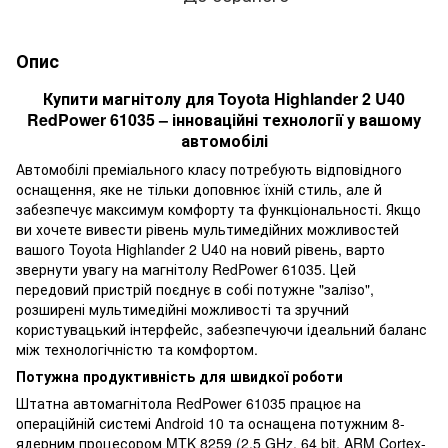
Опис
Купити магнітолу для Toyota Highlander 2 U40
RedPower 61035 – інноваційні технології у вашому
автомобілі
Автомобілі преміального класу потребують відповідного
оснащення, яке не тільки доповнює їхній стиль, але й
забезпечує максимум комфорту та функціональності. Якщо
ви хочете вивести рівень мультимедійних можливостей
вашого Toyota Highlander 2 U40 на новий рівень, варто
звернути увагу на магнітолу RedPower 61035. Цей
передовий пристрій поєднує в собі потужне "залізо",
розширені мультимедійні можливості та зручний
користувацький інтерфейс, забезпечуючи ідеальний баланс
між технологічністю та комфортом.
Потужна продуктивність для швидкої роботи
Штатна автомагнітола RedPower 61035 працює на
операційній системі Android 10 та оснащена потужним 8-
ядерним процесором MTK 8259 (2.5 GHz, 64 bit, ARM Cortex-