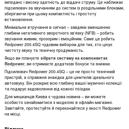
імпеданс і високу здатність до віддачі струму. Це наближає
підсилювач за звучанням до систем із роздільними блоками,
зберігаючи при цьому компактність і простоту
встановлення.
Мінімальне втручання в сигнал – завдяки зменшенню
глибини негативного зворотного зв'язку (NFB) – робить
звучання живим, прозорим і емоційним. Саме це робить
Redpower 200.4SQ чудовим вибором для тих, хто цінує
чистоту звуку та технічну продуманість.
Якщо ви плануєте
зібрати систему на компонентах
Redpower
, ви отримаєте додаткові бонуси та знижки.
Підсилювач Redpower 200.4SQ – це не просто технічний
пристрій, а справжня знахідка для цінителів ідеального
автозвуку. Він розкриє всю глибину вашої музичної колекції
та подарує задоволення від кожної поїздки.
Для мешканців Києва є чудова новина – ви можете
особисто ознайомитися з моделлю в офлайн-магазині.
Завітайте, протестуйте й переконайтеся у якості Redpower
на місці.
Відгуки