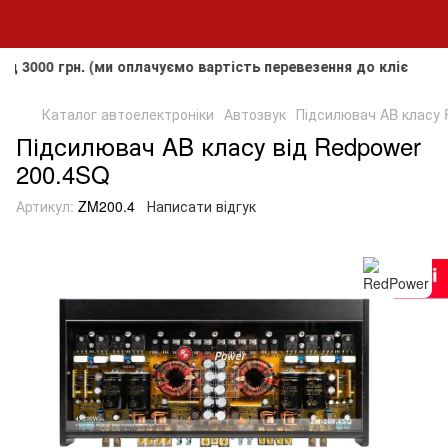
 грн. (ми оплачуємо вартість перевезення до клієнта, але н
Каталог автоелектроніки
Автозвук
Підсилювач AB класу 
Підсилювач AB класу від Redpower
200.4SQ
Артикул:
ZM200.4
Написати відгук