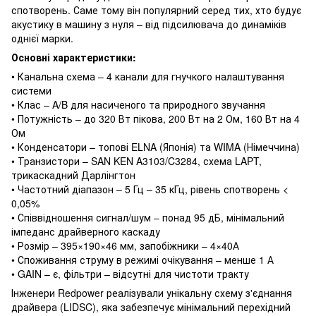
спотворень. Саме тому він популярний серед тих, хто будує
акустику в машину з нуля – від підсилювача до динаміків
однієї марки.
Основні характеристики:
• Канальна схема – 4 канали для гнучкого налаштування
системи
• Клас – A/B для насиченого та природного звучання
• Потужність – до 320 Вт пікова, 200 Вт на 2 Ом, 160 Вт на 4
Ом
• Конденсатори – топові ELNA (Японія) та WIMA (Німеччина)
• Транзистори – SAN KEN A3103/C3284, схема LAPT,
трикаскадний Дарлінгтон
• Частотний діапазон – 5 Гц – 35 кГц, рівень спотворень <
0,05%
• Співвідношення сигнал/шум – понад 95 дБ, мінімальний
імпеданс драйверного каскаду
• Розмір – 395×190×46 мм, запобіжники – 4×40А
• Споживання струму в режимі очікування – менше 1 А
• GAIN – є, фільтри – відсутні для чистоти тракту
Інженери Redpower реалізували унікальну схему з'єднання
драйвера (LIDSC), яка забезпечує мінімальний перехідний