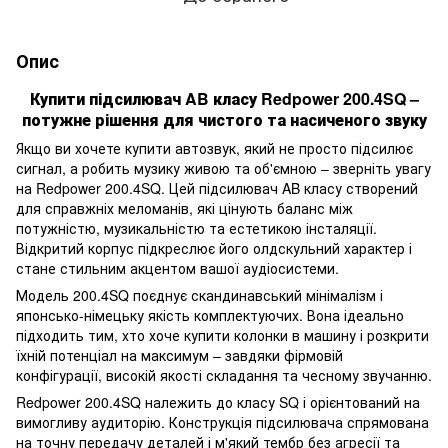
Опис
Купити підсилювач AB класу Redpower 200.4SQ –
потужне рішення для чистого та насиченого звуку
Якщо ви хочете купити автозвук, який не просто підсилює
сигнал, а робить музику живою та об'ємною – зверніть увагу
на Redpower 200.4SQ. Цей підсилювач AB класу створений
для справжніх меломанів, які цінують баланс між
потужністю, музикальністю та естетикою інсталяції.
Відкритий корпус підкреслює його олдскульний характер і
стане стильним акцентом вашої аудіосистеми.
Модель 200.4SQ поєднує скандинавський мінімалізм і
японсько-німецьку якість комплектуючих. Вона ідеально
підходить тим, хто хоче купити колонки в машину і розкрити
їхній потенціал на максимум – завдяки фірмовій
конфігурації, високій якості складання та чесному звучанню.
Redpower 200.4SQ належить до класу SQ і орієнтований на
вимогливу аудиторію. Конструкція підсилювача спрямована
на точну передачу деталей і м'який тембр без агресії та