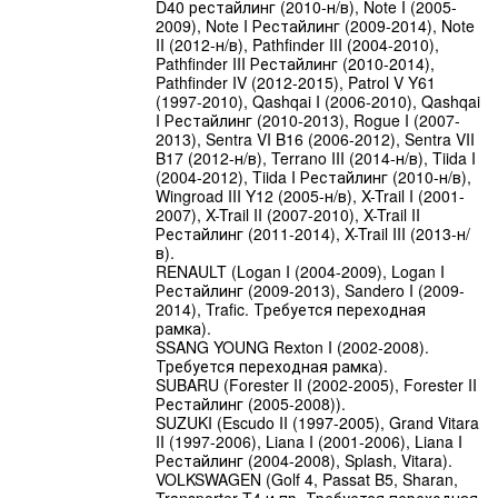
D40 рестайлинг (2010-н/в), Note I (2005-
2009), Note I Рестайлинг (2009-2014), Note
II (2012-н/в), Pathfinder III (2004-2010),
Pathfinder III Рестайлинг (2010-2014),
Pathfinder IV (2012-2015), Patrol V Y61
(1997-2010), Qashqai I (2006-2010), Qashqai
I Рестайлинг (2010-2013), Rogue I (2007-
2013), Sentra VI B16 (2006-2012), Sentra VII
B17 (2012-н/в), Terrano III (2014-н/в), Tiida I
(2004-2012), Tiida I Рестайлинг (2010-н/в),
Wingroad III Y12 (2005-н/в), X-Trail I (2001-
2007), X-Trail II (2007-2010), X-Trail II
Рестайлинг (2011-2014), X-Trail III (2013-н/
в).
RENAULT (Logan I (2004-2009), Logan I
Рестайлинг (2009-2013), Sandero I (2009-
2014), Trafic. Требуется переходная
рамка).
SSANG YOUNG Rexton I (2002-2008).
Требуется переходная рамка).
SUBARU (Forester II (2002-2005), Forester II
Рестайлинг (2005-2008)).
SUZUKI (Escudo II (1997-2005), Grand Vitara
II (1997-2006), Liana I (2001-2006), Liana I
Рестайлинг (2004-2008), Splash, Vitara).
VOLKSWAGEN (Golf 4, Passat B5, Sharan,
Transporter T4 и пр. Требуется переходная