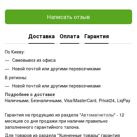
Написать отзыв
Доставка
Оплата
Гарантия
По Киеву:
Самовывоз из офиса
Новой почтой или другими перевозчиками
В регионы:
Новой почтой или другими перевозчиками
Подробнее о доставке
Наличными, Безналичными, Visa/MasterCard, Privat24, LiqPay
Подробнее:
http://rozetka.com.ua/samsung_sm-
g361hhadsek/p3316040/#
Гарантия на продукцию из раздела "
Автомагнитолы
" - 12
месяцев со дня продажи при наличии правильно
заполненного гарантийного талона.
Для товаров из раздела "Уцененные товары" гарантия