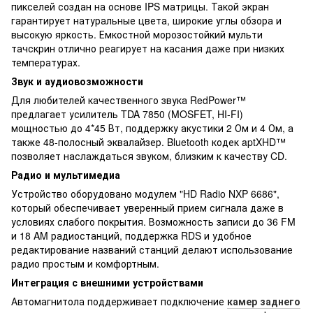
пикселей создан на основе IPS матрицы. Такой экран
гарантирует натуральные цвета, широкие углы обзора и
высокую яркость. Емкостной морозостойкий мульти
тачскрин отлично реагирует на касания даже при низких
температурах.
Звук и аудиовозможности
Для любителей качественного звука RedPower™
предлагает усилитель TDA 7850 (MOSFET, HI-FI)
мощностью до 4*45 Вт, поддержку акустики 2 Ом и 4 Ом, а
также 48-полосный эквалайзер. Bluetooth кодек aptXHD™
позволяет наслаждаться звуком, близким к качеству CD.
Радио и мультимедиа
Устройство оборудовано модулем "HD Radio NXP 6686",
который обеспечивает уверенный прием сигнала даже в
условиях слабого покрытия. Возможность записи до 36 FM
и 18 AM радиостанций, поддержка RDS и удобное
редактирование названий станций делают использование
радио простым и комфортным.
Интеграция с внешними устройствами
Автомагнитола поддерживает подключение
камер заднего