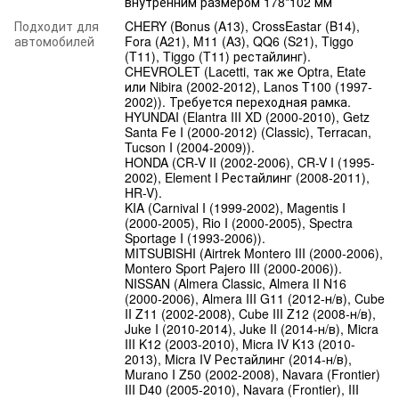
внутренним размером 178*102 мм
Подходит для
CHERY (Bonus (A13), CrossEastar (B14),
автомобилей
Fora (A21), M11 (A3), QQ6 (S21), Tiggo
(T11), Tiggo (T11) рестайлинг).
CHEVROLET (Lacetti, так же Optra, Etate
или Nibira (2002-2012), Lanos T100 (1997-
2002)). Требуется переходная рамка.
HYUNDAI (Elantra III XD (2000-2010), Getz
Santa Fe I (2000-2012) (Classic), Terracan,
Tucson I (2004-2009)).
HONDA (CR-V II (2002-2006), CR-V I (1995-
2002), Element I Рестайлинг (2008-2011),
HR-V).
KIA (Carnival I (1999-2002), Magentis I
(2000-2005), Rio I (2000-2005), Spectra
Sportage I (1993-2006)).
MITSUBISHI (Airtrek Montero III (2000-2006),
Montero Sport Pajero III (2000-2006)).
NISSAN (Almera Classic, Almera II N16
(2000-2006), Almera III G11 (2012-н/в), Cube
II Z11 (2002-2008), Cube III Z12 (2008-н/в),
Juke I (2010-2014), Juke II (2014-н/в), Micra
III K12 (2003-2010), Micra IV K13 (2010-
2013), Micra IV Рестайлинг (2014-н/в),
Murano I Z50 (2002-2008), Navara (Frontier)
III D40 (2005-2010), Navara (Frontier), III