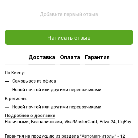
Добавьте первый отзыв
Написать отзыв
Доставка
Оплата
Гарантия
По Киеву:
Самовывоз из офиса
Новой почтой или другими перевозчиками
В регионы:
Новой почтой или другими перевозчиками
Подробнее о доставке
Наличными, Безналичными, Visa/MasterCard, Privat24, LiqPay
Подробнее:
http://rozetka.com.ua/samsung_sm-
g361hhadsek/p3316040/#
Гарантия на продукцию из раздела "
Автомагнитолы
" - 12