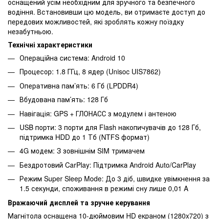
оснащений усім необхідним для зручного та безпечного
водіння. Встановивши цю модель, ви отримаєте доступ до
передових можливостей, які зроблять кожну поїздку
незабутньою.
Технічні характеристики
Операційна система: Android 10
Процесор: 1.8 ГГц, 8 ядер (Unisoc UIS7862)
Оперативна пам’ять: 6 Гб (LPDDR4)
Вбудована пам’ять: 128 Гб
Навігація: GPS + ГЛОНАСС з модулем і антеною
USB порти: 3 порти для Flash накопичувачів до 128 Гб,
підтримка HDD до 1 Тб (NTFS формат)
4G модем: З зовнішнім SIM тримачем
Бездротовий CarPlay: Підтримка Android Auto/CarPlay
Режим Super Sleep Mode: До 3 діб, швидке увімкнення за
1.5 секунди, споживання в режимі сну лише 0,01 A
Вражаючий дисплей та зручне керування
Магнітола оснащена 10-дюймовим HD екраном (1280x720) з