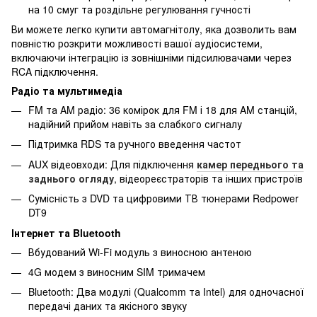
на 10 смуг та роздільне регулювання гучності
Ви можете легко купити автомагнітолу, яка дозволить вам
повністю розкрити можливості вашої аудіосистеми,
включаючи інтеграцію із зовнішніми підсилювачами через
RCA підключення.
Радіо та мультимедіа
FM та AM радіо: 36 комірок для FM і 18 для AM станцій,
надійний прийом навіть за слабкого сигналу
Підтримка RDS та ручного введення частот
AUX відеовходи: Для підключення
камер переднього та
заднього огляду
, відеореєстраторів та інших пристроїв
Сумісність з DVD та цифровими ТВ тюнерами Redpower
DT9
Інтернет та Bluetooth
Вбудований Wi-Fi модуль з виносною антеною
4G модем з виносним SIM тримачем
Bluetooth: Два модулі (Qualcomm та Intel) для одночасної
передачі даних та якісного звуку