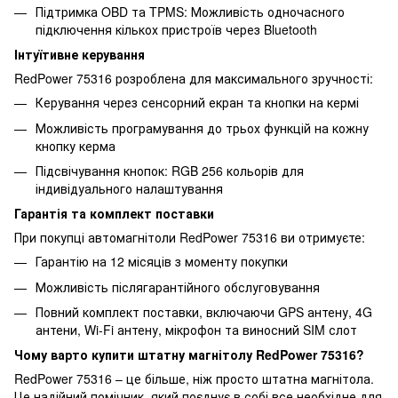
Підтримка OBD та TPMS: Можливість одночасного
підключення кількох пристроїв через Bluetooth
Інтуїтивне керування
RedPower 75316 розроблена для максимального зручності:
Керування через сенсорний екран та кнопки на кермі
Можливість програмування до трьох функцій на кожну
кнопку керма
Підсвічування кнопок: RGB 256 кольорів для
індивідуального налаштування
Гарантія та комплект поставки
При покупці автомагнітоли RedPower 75316 ви отримуєте:
Гарантію на 12 місяців з моменту покупки
Можливість післягарантійного обслуговування
Повний комплект поставки, включаючи GPS антену, 4G
антени, Wi-Fi антену, мікрофон та виносний SIM слот
Чому варто купити штатну магнітолу RedPower 75316?
RedPower 75316 – це більше, ніж просто штатна магнітола.
Це надійний помічник, який поєднує в собі все необхідне для